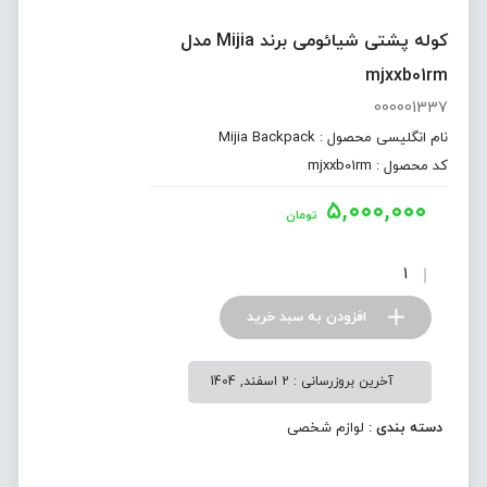
کوله پشتی شیائومی برند Mijia مدل
mjxxb01rm
000001337
نام انگلیسی محصول : Mijia Backpack
کد محصول : mjxxb01rm
۵,۰۰۰,۰۰۰
تومان
افزودن به سبد خرید
آخرین بروزرسانی : 2 اسفند, 1404
دسته بندی :
لوازم شخصی