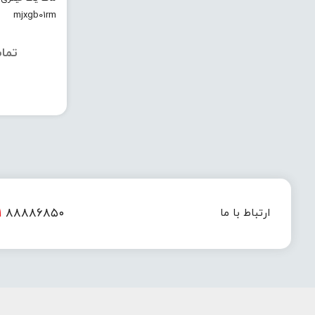
mjxgb01rm
تما
۱
۸۸۸۸۶۸۵۰
ارتباط با ما