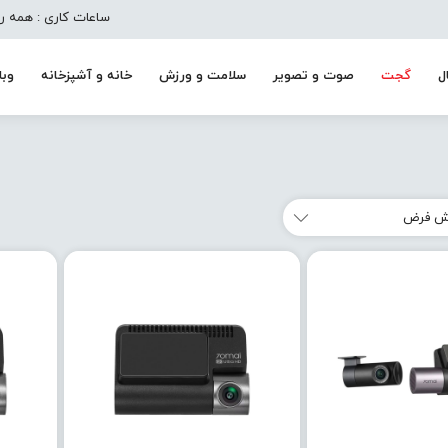
ساعات کاری : همه روزه به جز تعط
ل
گجت
صوت و تصویر
سلامت و ورزش
خانه و آشپزخانه
وبل