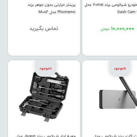
دوربین خودرو شیائومی برند 70mai مدل
پرینتر حرارتی بدون جوهر برند
Dash Cam 
Phomemo مدل M08F
۱۰,۰۰۰,۰۰۰
تماس بگیرید
تومان
ت کاری برند شیائومی مدل
جعبه ابزار شیائومی برند Jiuxun مدل