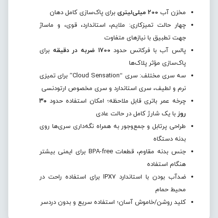
مخزن آب
200 میلی‌لیتری
برای پاک‌سازی کامل دهان
چهار حالت تمیزکاری: ملایم، استاندارد، قوی، و ماساژ
جهت تطبیق با نیازهای متفاوت
پالس آب با فرکانس حدود
1700 ضربه در دقیقه
برای
پاک‌سازی مؤثر پلاک‌ها
سه سری مختلف: سری “Cloud Sensation” برای تمیزی
نرم و لطیف، سری استاندارد و سری مخصوص ارتودنسی
چرخه عمر باتری قابل ملاحظه؛ امکان استفاده حدود
۳۰
روز
با یک شارژ کامل در حالت عادی
طراحی پرتابل و جمع‌وجور به همراه نگه‌داری سری‌ها روی
بدنه دستگاه
جنس بدنه مقاوم، قطعات BPA-free برای ایمنی بیشتر
هنگام استفاده
ضدآب بودن با استاندارد IPX7 برای استفاده راحت در
محیط حمام
کلید روشن/خاموش آسان؛ استفاده سریع و بدون دردسر