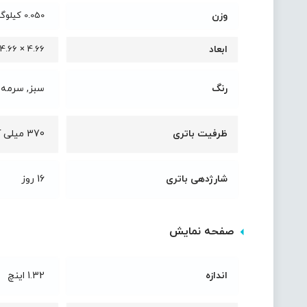
وزن
0.050 کیلوگرم
ابعاد
4.66 × 4.66 × 1.2 سانتیمتر
رنگ
سبز, سرمه‌
ظرفیت باتری
370 میلی آمپر
شارژدهی باتری
16 روز
صفحه نمایش
اندازه
1.32 اینچ