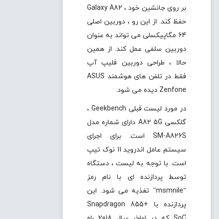
بر روی جانشین خود ، Galaxy A82
حفظ کند. از این رو ، دوربین اصلی
64 مگاپیکسلی می تواند به عنوان
دوربین سلفی عمل کند. از همین
حالا ، طراحی دوربین فلیپ آپ
فقط در تلفن های هوشمند ASUS
Zenfone دیده می شود.
در مورد لیست قبلی Geekbench ،
گلکسی A82 5G دارای شماره مدل
SM-A826S است. برای اجرای
سیستم عامل اندروید 11 نوک تیپ
است. با توجه به لیست ، دستگاه
توسط پردازنده ای با نام رمز
“msmnile” تغذیه می شود. این
پردازنده با Snapdragon 855+
SoC که در اواخر سال 2018 راه