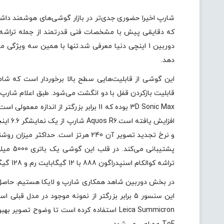
دوربین 1 اینچی دنیا معرفی شد.تنها با همین سه وی
دهد.
3D Sonic Max بوده که 11 برابر بزرگتر ا
تراشه کوالکام اسنپدراگون 888 با 12 گیگابایت رم و 128 گیگابایت حافظه UFS 3.1 نیرودهنده این گوشی است.