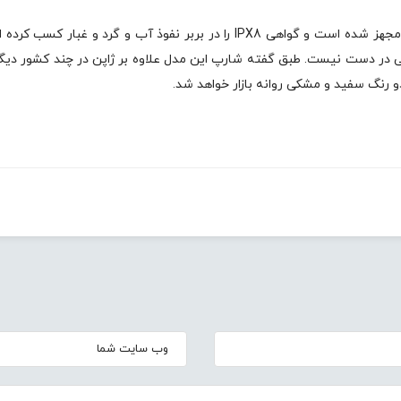
گوشی شارپ Aquos R6 به صورت پیشفرض به اندروید 11 مجهز شده است و گواهی IPX8 را در بربر نفوذ آب و گرد و غبار ک
 در دست نیست. طبق گفته شارپ این مدل علاوه بر ژاپن در چند کشور دیگر