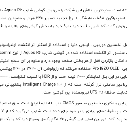
شارپ اخیرا حضوری جدی‌تر در بازار گوشی‌ها
که دقایقی پیش با مشخصات فنی قدرتمند از جمله تراشه اسنپدراگون 888، نمایشگر با نرخ تجدید تصویر 240
ژگی می‌توان گفت که شارپ قصد دارد نفوذ خود به بخش گوشی‌های بالارده را اف
این گوشی از قابلیت‌هایی سطح بالا برخوردار است که شامل نخستین دوربین 1 اینچی دنیا و استفاده از اسکنر اثر انگشت اولت
قابلیت بازکردن قفل با دو انگشت می‌شود. طبق اعلام شارپ، سنسور اثر انگش
ز اندازه معمولی است. امکان بازکردن قفل از هر بخش صفحه وجود دارد و علاوه بر آن سطح امنیت
افزایش یافته است.Aquos R6 شارپ از یک نمایشگر 6.6 اینچی Pro IGZO OLED استفا
و نرخ تجدید تصویر آن 240 هرتز است. حداکثر میزان روشنایی در این پن
پشتیبانی می‌کند. در قلب این گوشی یک باتری 5000 میلی‌آمپر ساعتی قرار گرفته است که از ge 2.0
در بخش دوربین شاهد همکاری شارپ و لایکا هستیم. حاصل این همکاری نخستین سنسور CMOS دنیا با اندازه 1 این
این سنسور 5 برابر 