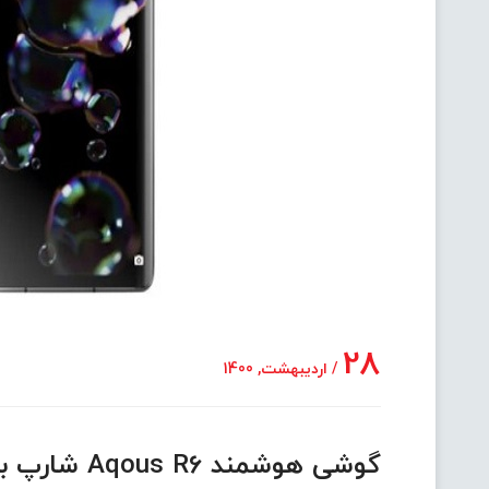
28
/ اردیبهشت, 1400
گوشی هوشمند Aqous R6 شارپ با نمایشگر 240 هرتز معرفی شد