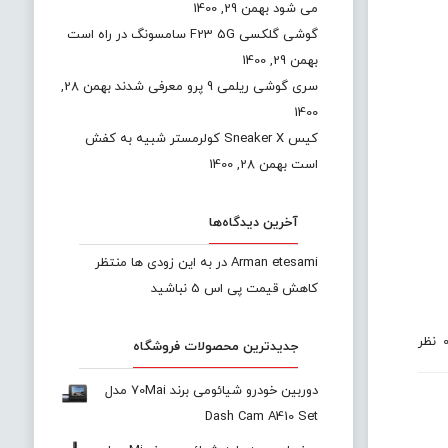
می شود
بهمن 29, 1400
گوشی گلکسی F23 5G سامسونگ در راه است
بهمن 29, 1400
سری گوشی ریلمی 9 پرو معرفی شدند
بهمن 28,
1400
کیس Sneaker X کولرمستر شبیه به کفش
است
بهمن 28, 1400
آخرین دیدگاه‌ها
Arman etesami
در
به این زودی ها منتظر
کاهش قیمت پی اس 5 نباشید
نظر
جدیدترین محصولات فروشگاه
دوربین خودرو شیائومی برند 70Mai مدل
Dash Cam A410 Set