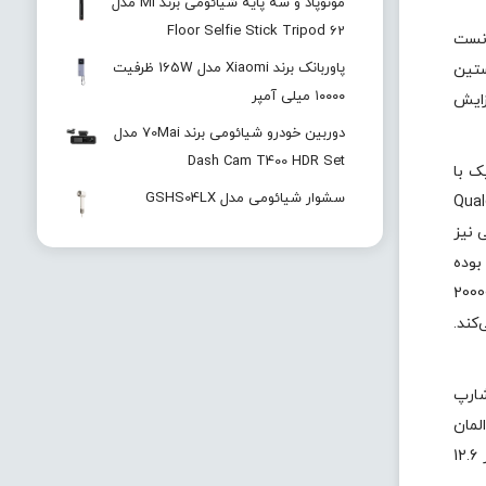
مونوپاد و سه پایه شیائومی برند Mi مدل
Floor Selfie Stick Tripod 62
ی هوشمند داشته است. جدیدترین تلاش این شرکت را می‌توان گوشی شارپ Aquos R6 دانست
پاوربانک برند Xiaomi مدل 165W ظرفیت
 هرتز و هم‌چنین نخستین
۱۰۰۰۰ میلی آمپر
زایش
دوربین خودرو شیائومی برند 70Mai مدل
Dash Cam T400 HDR Set
راسونیک با
سشوار شیائومی مدل GSHS04LX
ت استفاده شده در گوشی شارپ Aquos R6 از نوع Qualcomm
ی نیز
ده می‌کند که رزولوشن آن 2730 در 1260 پیکسل بوده
ل نمایشگر 2000 نیت است و از HDR با نسبت کنتراست 20000000:1
Intelligent Char پشتیبانی می‌کند.
چ است. طبق اعلام شارپ
بزرگتر از نمونه موجود در مدل قبلی است و پیشرفت‌های زیادی را در خود جای داده است. شارپ می‌گوید که از 7 المان
Leica Summicron استفاده کرده است تا وضوح تصویر بهبود پیدا کند. دوربین اصلی این گوشی 20 مگاپیکسل وضوح دارد که با یک لنز 12.6