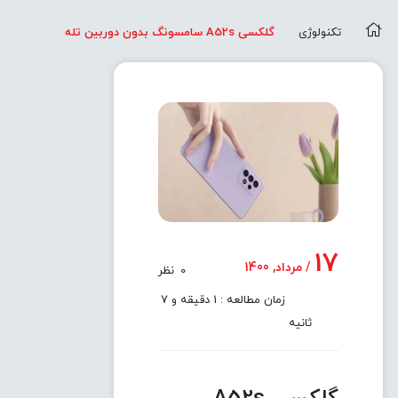
تکنولوژی
گلکسی A52s سامسونگ بدون دوربین تله
17
/ مرداد, 1400
0
نظر
زمان مطالعه : 1 دقیقه و 7
ثانیه