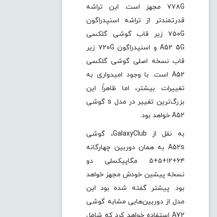
۷۷۸G مجهز است. این تراشه
قدرتمندتر از تراشه اسنپدراگون
۷۵۰G زیر قاب گوشی گلکسی
A52 5G و اسنپدراگون ۷۲۰G زیر
قاب نسخه اصلی گوشی گلکسی
A52 است. با وجود امیدواری به
تغییرات بیشتر، اما ظاهراً این
بزرگ‌ترین تغییر در مدل s گوشی
A52 خواهد بود.
به نقل از GalaxyClub، گوشی
A52s به همان دوربین چهارگانه
۶۴+۱۲+۵+۵ مگاپیکسلی دو
نسخه پیشین خودش مجهز خواهد
بود. پیشتر گفته شده بود این
مدل از دوربین‌هایی مشابه گوشی
A72 استفاده خواهد کرد که شامل