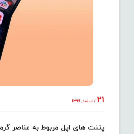
21
/ اسفند, 1399
پتنت های اپل مربوط به عناصر گرم