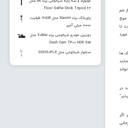
مونوپاد و سه پایه شیائومی برند Mi مدل
Floor Selfie Stick Tripod 62
ز خم
پاوربانک برند Xiaomi مدل 165W ظرفیت
 موج
۱۰۰۰۰ میلی آمپر
ت تا
مورد
دوربین خودرو شیائومی برند 70Mai مدل
Dash Cam T400 HDR Set
سشوار شیائومی مدل GSHS04LX
ک ها
انند
واند
. در
ذیر”
 اگر
مانی