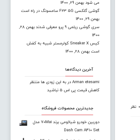
می شود
بهمن 29, 1400
گوشی گلکسی F23 5G سامسونگ در راه است
بهمن 29, 1400
سری گوشی ریلمی 9 پرو معرفی شدند
بهمن 28,
1400
کیس Sneaker X کولرمستر شبیه به کفش
است
بهمن 28, 1400
آخرین دیدگاه‌ها
Arman etesami
در
به این زودی ها منتظر
کاهش قیمت پی اس 5 نباشید
نظر
جدیدترین محصولات فروشگاه
دوربین خودرو شیائومی برند 70Mai مدل
Dash Cam A410 Set