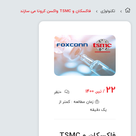
تکنولوژی
فاکسکان و TSMC واکسن کرونا می سازند
22
/ تیر, 1400
0
نظر
زمان مطالعه : کمتر از
یک دقیقه
فاکسکان و TSMC