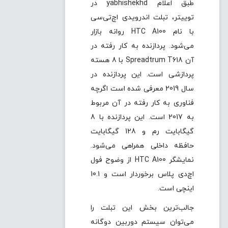
طبق اعلام yabhishekhd در
توییتر، تبلت اندرویدی اچ‌تی‌سی
با نام HTC A100 روانه بازار
می‌شود. پردازنده به کار رفته در
آن Spreadtrum T618 با 8 هسته
پردازشی است. این پردازنده در
سال 2019 معرفی شده است اگرچه
فناوری به کار رفته در آن مربوط
به 2017 است. این پردازنده با 8
گیگابایت رم و 128 گیگابایت
حافظه داخلی همراهی می‌شود.
نمایشگر HTC A100 از وضوح فول
اچ‌دی پلاس برخوردار است و 10.1
اینچی است.
جالب‌ترین بخش این تبلت را
می‌توان سیستم دوربین دوگانه