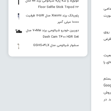
مونوپاد و سه پایه شیائومی برند Mi مدل
Floor Selfie Stick Tripod 62
دامی
صورت
پاوربانک برند Xiaomi مدل 165W ظرفیت
۱۰۰۰۰ میلی آمپر
دوربین خودرو شیائومی برند 70Mai مدل
 روی
Dash Cam T400 HDR Set
‌فرض
سشوار شیائومی مدل GSHS04LX
مراجعه کنید و وضعیت
ی را
یستم
فوری به کاربران با استفاده از برنامه Smart Lock در اندروید و برنامه جیمیل یا Google
د روش
. در