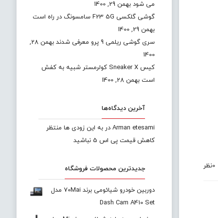
می شود
بهمن 29, 1400
گوشی گلکسی F23 5G سامسونگ در راه است
بهمن 29, 1400
سری گوشی ریلمی 9 پرو معرفی شدند
بهمن 28,
1400
کیس Sneaker X کولرمستر شبیه به کفش
است
بهمن 28, 1400
آخرین دیدگاه‌ها
Arman etesami
در
به این زودی ها منتظر
کاهش قیمت پی اس 5 نباشید
0
نظر
جدیدترین محصولات فروشگاه
دوربین خودرو شیائومی برند 70Mai مدل
Dash Cam A410 Set