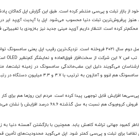
تازگی جدیدترین گزارش خود از بازار تبلت و پی‌سی منتشر کرده است. طبق این گزارش اپل کماکان پ
‌پد هنوز پرفروش‌ترین تبلت دنیا محسوب می‌شود. اپل با آپدیت آی‌پد ایر در
ی محکم‌تر کرده است. انتظار داریم آی‌پد مینی جدید نیز به‌زودی با تغییراتی فر
طبق تخمین IDC اپل حدود ۱۲.۹ میلیون دستگاه آی‌پد در فصل دوم سال ۲۰۲۱ فروخته است. نزدیک‌ترین رقیب اپل یعنی سامسون
در مدت مشابه تنها ۸ میلیون تبلت بفروشد. سری گلکسی ت
کارشناسان می‌گویند دلیل این عقب‌ماندگی سامسونگ در زمینه تبلت‌ها، م
نبودن اندروید و اپلیکیشن‌های آن برای تبلت‌هاست. پس از سامسونگ هم لنوو و آمازون به ترتیب با ۴.۷ و ۴.۳ میل
ا و هم پی‌سی‌ها افزایش قابل توجهی پیدا کرده است. مردم این روزها هم برای کار
تحصیل از تبلت و پی‌سی استفاده می‌کنند. طبق این گزارش فروش کروم‌بوک هم نسبت به سل گذشته ۶۸.۶ درصد افزای
تبلت‌ها به خاطر کمبود جهانی تراشه کاهش یابد. همچنین با بازگشتن آهسته دنیا به 
یم تقاضا برای تبلت و پی‌سی کمتر شود. اپل می‌گوید محدودیت‌های تأمین ق