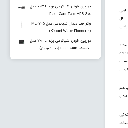
دوربین خودرو شیائومی برند 70mai مدل
ادشاهی
Dash Cam T800 HDR Set
 سال
واتر جت دندان شیائومی مدل ME0705
اوان
(Xiaomi Water Flosser 2)
دوربین خودرو شیائومی برند 70mai مدل
گ توانسته
Dash Cam A800SE (تک دوربین)
ب اس ۷ این شرکت از سخت‌افزار فوق‌العاده و نمایشگر کم‌نظیر OLED استفاده
ناسب
یون دستگاه در رتبه‌های
 و هم
ش را نشان می‌دهد و
زندگی
طعات