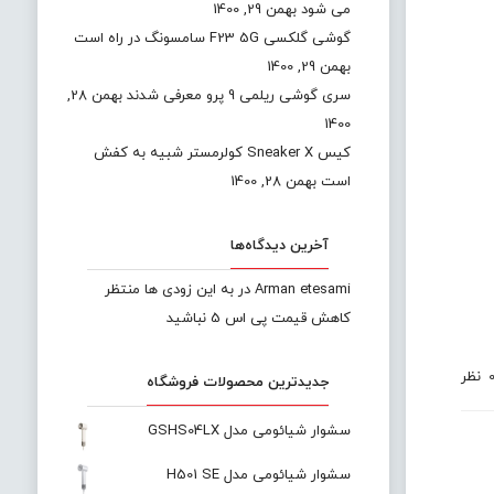
می شود
بهمن 29, 1400
گوشی گلکسی F23 5G سامسونگ در راه است
بهمن 29, 1400
سری گوشی ریلمی 9 پرو معرفی شدند
بهمن 28,
1400
کیس Sneaker X کولرمستر شبیه به کفش
است
بهمن 28, 1400
آخرین دیدگاه‌ها
Arman etesami
در
به این زودی ها منتظر
کاهش قیمت پی اس 5 نباشید
نظر
جدیدترین محصولات فروشگاه
سشوار شیائومی مدل GSHS04LX
سشوار شیائومی مدل H501 SE