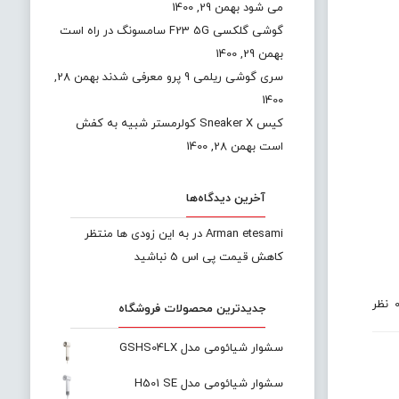
می شود
بهمن 29, 1400
گوشی گلکسی F23 5G سامسونگ در راه است
بهمن 29, 1400
سری گوشی ریلمی 9 پرو معرفی شدند
بهمن 28,
1400
کیس Sneaker X کولرمستر شبیه به کفش
است
بهمن 28, 1400
آخرین دیدگاه‌ها
Arman etesami
در
به این زودی ها منتظر
کاهش قیمت پی اس 5 نباشید
نظر
جدیدترین محصولات فروشگاه
سشوار شیائومی مدل GSHS04LX
سشوار شیائومی مدل H501 SE