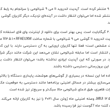
شیائومی به تازگی آپدیت بزرگی را برای کاربران گوشی می ۹ منتشر کرده است. آپدیت اندروید 11 می 9 شیائومی را سرانج
.
پیش از هر چیز بهتر است بدانید حجم این آپدیت حدودا ۲.۳ گیگابایت است. پس بهتر است برای دانلود از اینترنت وای فای استفاد
مطمئن باشید میزان باتری گوشی می ۹ ش
مشخص است؛ فعلا تنها کاربران اروپایی به آن دسترسی دارند. با این که
ال انتشار است اما سابقه شیائومی نشان می‌دهد این شرکت مانند دیگر شرک
دارد. در صورتی که این آپدیت ایرادی نداشته باشد؛ می‌توان انتظار داشت ب
ای نداده اما این نسخه در بسیاری از گوشی‌های هوشمند، پایداری دستگاه را بالاتر
ی‌سازی بیشتر در مسائل امنیتی برنامه‌ها مانند دسترسی به موقعیت مکان
آپدیت بزرگ گوشی می ۹ شیائومی، در کنار اندروید ۱۱ و MIUI 12.5، وصله امنیتی ماه ژوئن سال ۲۰۲۱ را نیز به کاربران ا
ب کنند؛ ماه آگوست نیز فرا رسیده باشد.