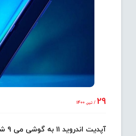
29
/ تیر, 1400
آپدیت اندروید 11 به گوشی می 9 شیائومی رسید