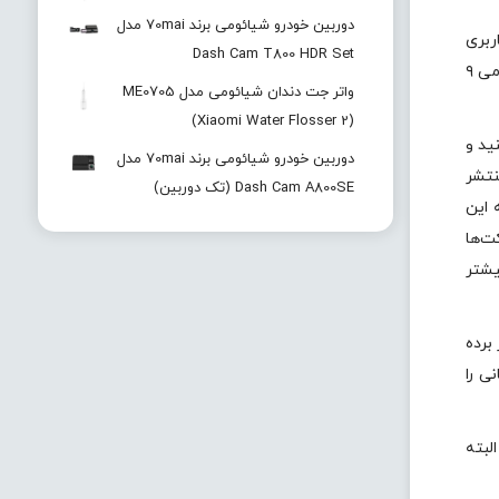
دوربین خودرو شیائومی برند 70mai مدل
ام به رابط کاربری
Dash Cam T800 HDR Set
MIUI 12.5 مجهز می‌کند. این به‌روزرسانی فعلا فقط در اروپا منتشر شده اما می‌توان انتظار داشت در آینده‌ای نزدیک، دیگر کاربران گوشی می ۹
واتر جت دندان شیائومی مدل ME0705
(Xiaomi Water Flosser 2)
ه کنید و
دوربین خودرو شیائومی برند 70mai مدل
ما کم نباشد. اپدیت اندروید ۱۱ گوشی می ۹ شیائومی با شماره ساخت V12.5.1.0.RFAEUXM منتشر
Dash Cam A800SE (تک دوربین)
 این
ت‌ها
یشتر
 برده
ی را
رائه می‌کند. البته