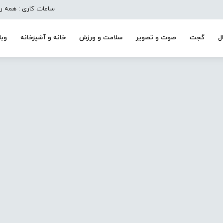
ساعات کاری : همه روزه به جز تعط
ل
گجت
صوت و تصویر
سلامت و ورزش
خانه و آشپزخانه
وبل