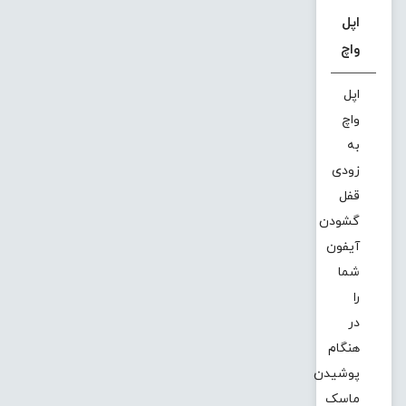
اپل
واچ
اپل
واچ
به
زودی
قفل
گشودن
آیفون
شما
را
در
هنگام
پوشیدن
ماسک