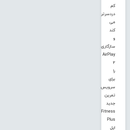
کم
دردسرتر
می
کند
و
سازگاری
AirPlay
2
را
برای
سرویس
تمرین
جدید
Fitness
Plus
اپل