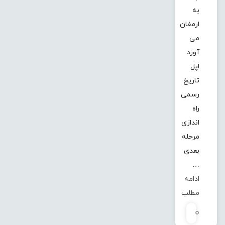
به
ارمغان
می
آورد.
اپل
تاریخ
رسمی
راه
اندازی
مرحله
بعدی
…
ادامه
مطلب
0