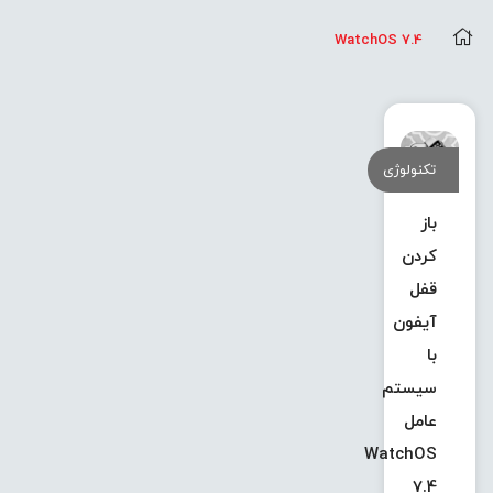
WatchOS 7.4
تکنولوژی
باز
کردن
قفل
آیفون
با
سیستم
عامل
WatchOS
7.4