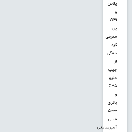
پلاس
و
W41
پرو
معرفی
کرد.
همگی
از
چیپ
هلیو
G35
و
باتری
5000
میلی
آمپرساعتی