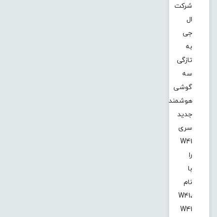
شرکت
ال
جی
به
تازگی
سه
گوشی
هوشمند
جدید
سری
W41
را
با
نام
W41،
W41