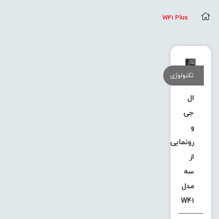
W41 Plus
تکنولوژی
ال
جی
و
رونمایی
از
سه
مدل
W41