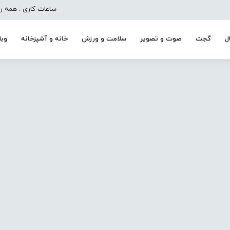
ساعات کاری : همه روزه به جز تعط
ل
گجت
صوت و تصویر
سلامت و ورزش
خانه و آشپزخانه
وبل