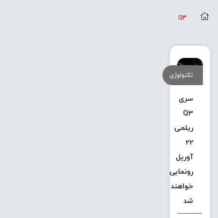
Q3
تکنولوژی
سری
Q3
ریلمی
22
آوریل
رونمایی
خواهند
شد