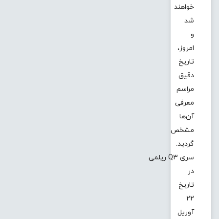
خواهند
شد
و
امروز،
تاریخ
دقیق
مراسم
معرفی
آن‌ها
مشخص
گردید.
سری Q3 ریلمی
در
تاریخ
22
آوریل