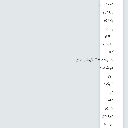
مسئولان
ریلمی
چندی
پیش
اعلام
نمودند
که
خانواده Q3 گوشی‌های
هوشمند
این
شرکت
در
ماه
جاری
میلادی
عرضه