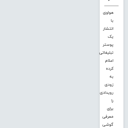
هواوی
با
انتشار
یک
پوستر
تبلیغاتی
اعلام
کرده
به
زودی
رویدادی
را
برای
معرفی
گوشی