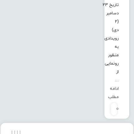
تاریخ 23
دسامبر
(2
دی)
رویدادی
به
منظور
رونمایی
از
…
ادامه
مطلب
0