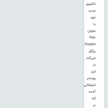
تاشوی
جدید
خود
با
عنوان
P50
Pocket
برگزار
می‌کند.
در
این
پوستر
تبلیغاتی
آمده
که
در