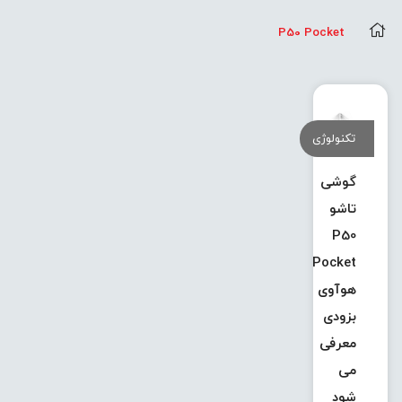
P50 Pocket
تکنولوژی
گوشی
تاشو
P50
Pocket
هوآوی
بزودی
معرفی
می
شود