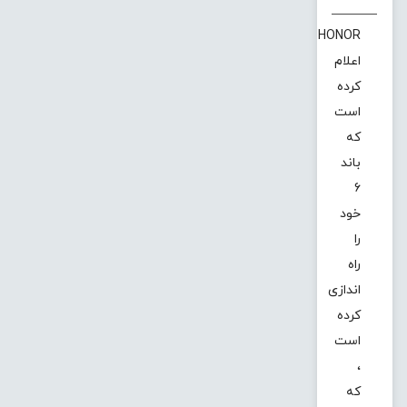
HONOR
اعلام
کرده
است
که
باند
6
خود
را
راه
اندازی
کرده
است
،
که