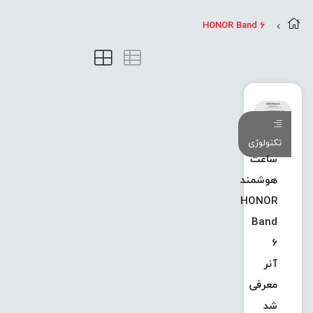
HONOR Band 6
تکنولوژی
ساعت
هوشمند
HONOR
Band
6
آنر
معرفی
شد