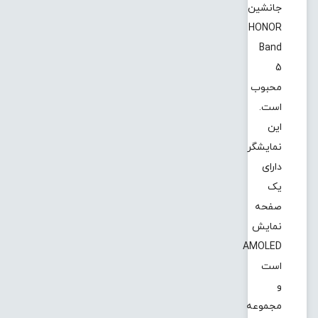
جانشین
HONOR
Band
5
محبوب
است.
این
نمایشگر
دارای
یک
صفحه
نمایش
AMOLED
است
و
مجموعه