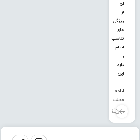
ای
از
ویژگی
های
تناسب
اندام
را
دارد.
این
…
ادامه
مطلب
0