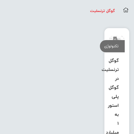
گوگل ترنسلیت
تکنولوژی
گوگل
ترنسلیت
در
گوگل
پلی
استور
به
1
میلیارد