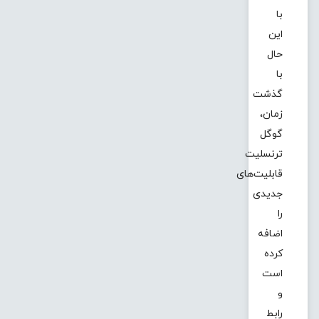
با
این
حال
با
گذشت
زمان،
گوگل
ترنسلیت
قابلیت‌های
جدیدی
را
اضافه
کرده
است
و
رابط