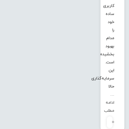
کاربری
ساده
خود
را
مدام
بهبود
بخشیده
است.
این
سرمایه‌گذاری
حالا
…
ادامه
مطلب
0