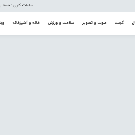
ساعات کاری : همه روزه به جز تعط
ل
گجت
صوت و تصویر
سلامت و ورزش
خانه و آشپزخانه
وبل