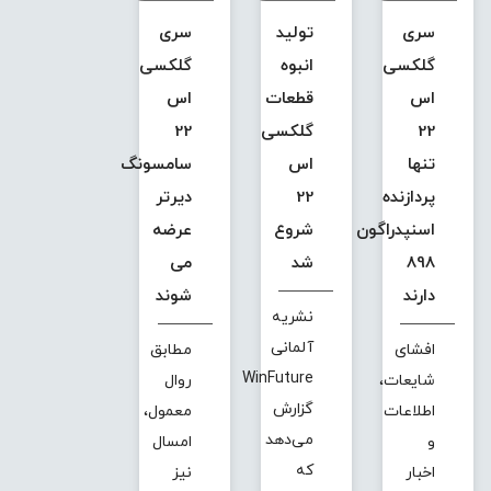
سری
تولید
سری
گلکسی
انبوه
گلکسی
اس
قطعات
اس
22
گلکسی
22
تنها
اس
سامسونگ
پردازنده
22
دیرتر
اسنپدراگون
شروع
عرضه
898
شد
می
دارند
شوند
نشریه
آلمانی
افشای
مطابق
WinFuture
شایعات،
روال
گزارش
اطلاعات
معمول،
می‌دهد
و
امسال
که
اخبار
نیز