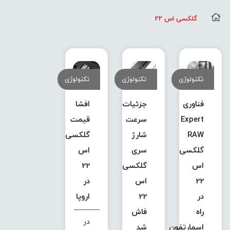
گلکسی اس 22
تکنولوژی
تکنولوژی
تکنولوژی
فناوری
جزئیات
افشا
Expert
سرعت
قیمت
RAW
شارژ
گلکسی
گلکسی
سری
اس
اس
گلکسی
22
22
اس
در
در
22
اروپا
راه
فاش
در
اسمارتفون
شد