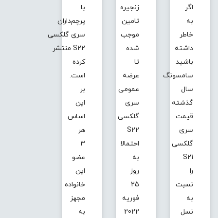
اگر
زنجیره
با
به
تامین
پرچم‌داران
خاطر
موجب
سری گلکسی
داشته
شده
S22 منتشر
باشید
تا
کرده
سامسونگ
عرضه
است.
سال
عمومی
بر
گذشته
سری
این
قیمت
گلکسی
اساس
سری
S22
هر
گلکسی
احتمالا
3
S21
به
عضو
را
روز
این
نسبت
25
خانواده
به
فوریه
مجهز
نسل
2022
به