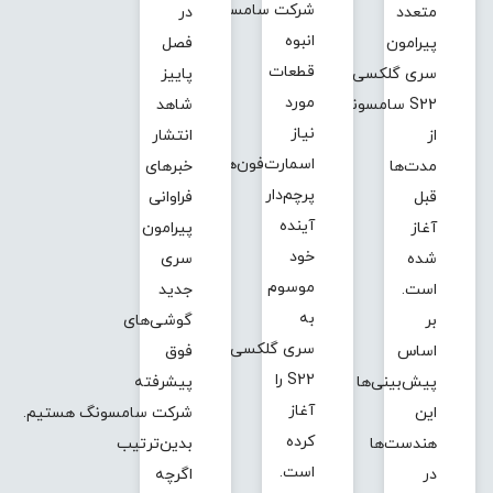
شرکت سامسونگ تولید
متعدد
در
انبوه
پیرامون
فصل
قطعات
سری گلکسی
پاییز
مورد
S22 سامسونگ
شاهد
نیاز
از
انتشار
اسمارت‌فون‌های
مدت‌ها
خبرهای
پرچم‌دار
قبل
فراوانی
آینده
آغاز
پیرامون
خود
شده
سری
موسوم
است.
جدید
به
بر
گوشی‌های
سری گلکسی
اساس
فوق‌
S22 را
پیش‌بینی‌ها
پیشرفته
آغاز
این
شرکت سامسونگ هستیم.
کرده
هندست‌ها
بدین‌ترتیب
است.
در
اگرچه