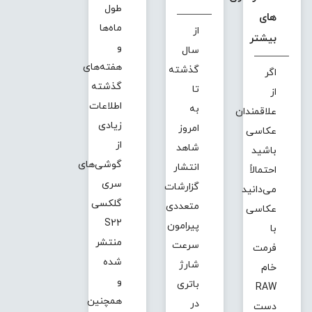
طول
های
ماه‌ها
از
بیشتر
و
سال
هفته‌های
گذشته
اگر
گذشته
تا
از
اطلاعات
به
علاقمندان
زیادی
امروز
عکاسی
از
شاهد
باشید
گوشی‌های
انتشار
احتمالاً
سری
گزارشات
می‌دانید
گلکسی
متعددی
عکاسی
S22
پیرامون
با
منتشر
سرعت
فرمت
شده
شارژ
خام
و
باتری
RAW
همچنین
در
دست