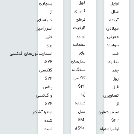
غول
اوایل
بسیاری
فناوری
سال
از
کره‌ای
آینده
جنبه‌های
ظرفیت
میلادی
اسرارآمیز
تولید
معرفی
فنی
قطعات
خواهند
برای
برای
شد.
اسمارت‌فون‌های گلکسی
مدل‌های
بعلاوه
S22،
سه‌گانه
چند
گلکسی
گلکسی
روز
S22
S22
قبل
پلاس
(با
تصاویری
و گلکسی
شماره
از
S22
مدل
اسمارت‌فون گلکسی
اولترا آشکار
SM-
S22
شده
S901)،
اولترا همراه
است؛