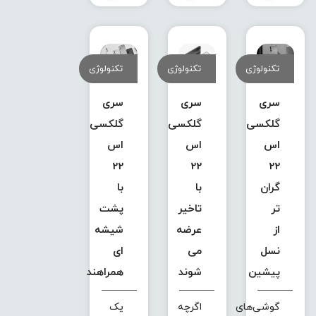
تکنولوژی
تکنولوژی
تکنولوژی
سری
سری
سری
گلکسی
گلکسی
گلکسی
اس
اس
اس
22
22
22
گران
با
با
تر
تاخیر
پشت
از
عرضه
شیشه
نسل
می
ای
پیشین
شوند
همراهند
گوشی‌های
اگرچه
یک