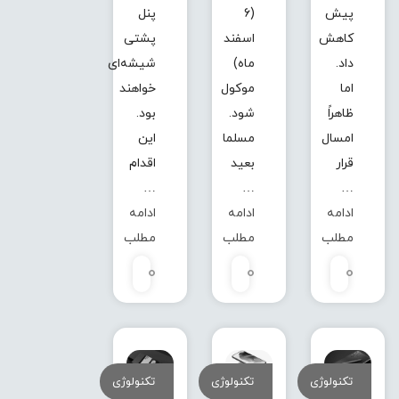
پیش
(6
پنل
کاهش
اسفند
پشتی
داد.
ماه)
شیشه‌ای
اما
موکول
خواهند
ظاهراً
شود.
بود.
امسال
مسلما
این
قرار
بعید
اقدام
…
…
…
ادامه
ادامه
ادامه
مطلب
مطلب
مطلب
0
0
0
تکنولوژی
تکنولوژی
تکنولوژی