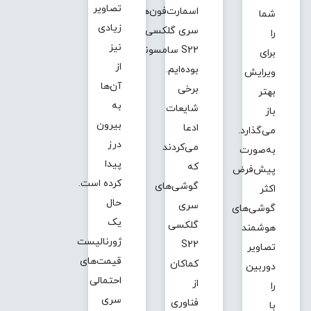
تصاویر
اسمارت‌فون‌های
شما
زیادی
سری گلکسی
را
نیز
S22 سامسونگ
برای
از
بوده‌ایم.
ویرایش
آن‌ها
برخی
بهتر
به
شایعات
باز
بیرون
ادعا
می‌گذارد.
درز
می‌کردند
به‌صورت
پیدا
که
پیش‌فرض
کرده است.
گوشی‌های
اکثر
حال
سری
گوشی‌های
یک
گلکسی
هوشمند
ژورنالیست
S22
تصاویر
قیمت‌های
کماکان
دوربین
احتمالی
از
را
سری
فناوری
با