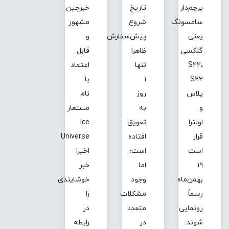
پرچم‌دار
تاریخ
خبرچین
سامسونگ
شروع
مشهور
یعنی
پیش‌سفارش
و
گلکسی
ظاهرا
قابل
S22،
تنها
اعتماد
S22
1
با
پلاس
روز
نام
و
به
مستعار
اولترا
تعویق
Ice
قرار
افتاده
Universe
است
است؛
اخیرا
۱۹
اما
خبر
بهمن‌ماه
وجود
خوشایندی
رسماً
مشکلات
را
رونمایی
متعدد
در
شوند.
در
رابطه