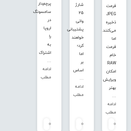
پرچم‌دار
شارژ
فرمت
سامسونگ
25
JPEG
در
واتی
ذخیره
اروپا
پشتیبانی
می‌کنند.
را
خواهند
اما
به
کرد؛
فرمت
اشتراک
اما
خام
…
بر
RAW
ادامه
اساس
امکان
مطلب
…
ویرایش
ادامه
بهتر
مطلب
…
ادامه
مطلب
0
0
0