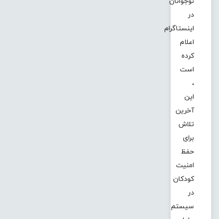
نوجوانان
در
اینستاگرام
اعلام
کرده
است
،
این
آخرین
تلاش
برای
حفظ
امنیت
کودکان
در
سیستم