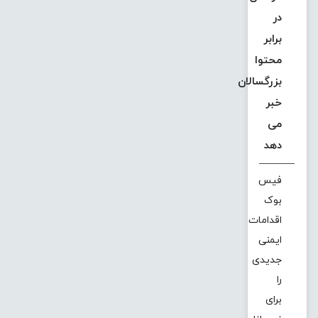
در
برابر
محتوا
بزرگسالان
خبر
می
دهد
فیس
بوک
اقدامات
ایمنی
جدیدی
را
برای