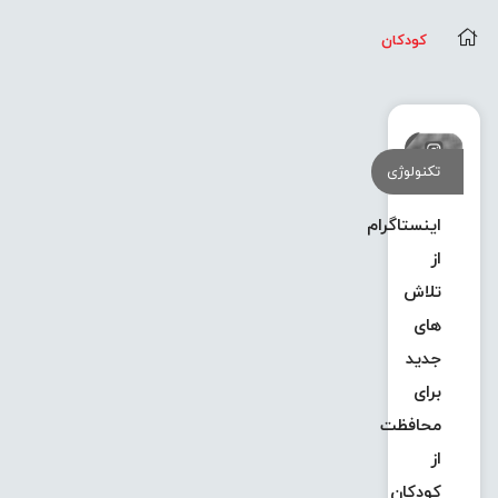
کودکان
تکنولوژی
اینستاگرام
از
تلاش
های
جدید
برای
محافظت
از
کودکان