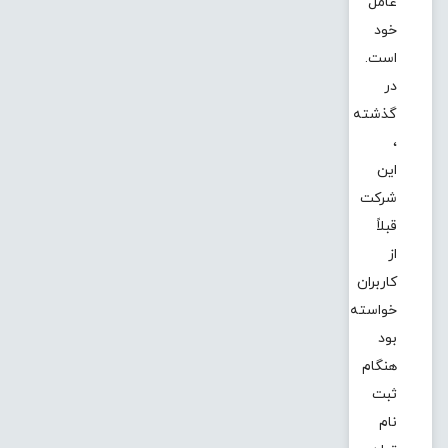
عامل
خود
است.
در
گذشته
،
این
شرکت
قبلاً
از
کاربران
خواسته
بود
هنگام
ثبت
نام