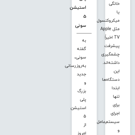
خانگی
استیشن
یا
5
میکروکنسول‌هایی
سونی
مثل Apple
TV اخیراً
به
پیشرفت
گفته
چشمگیری
سونی،
داشته‌اند.
به‌روزرسانی
این
جدید
دستگاه‌ها
و
ابتدا
بزرگ
تنها
پلی
برای
استیشن
اجرای
5
سیستم‌عامل
از
و
امروز