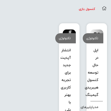
کنسول بازی
تکنولوژی
تکنولوژی
اپل
انتشار
در
آپدیت
حال
جدید
توسعه
برای
کنسول
تجربه
هیبریدی
کاربری
گیمینگ
بهتر
با
مدیاپلیرهای
پلی