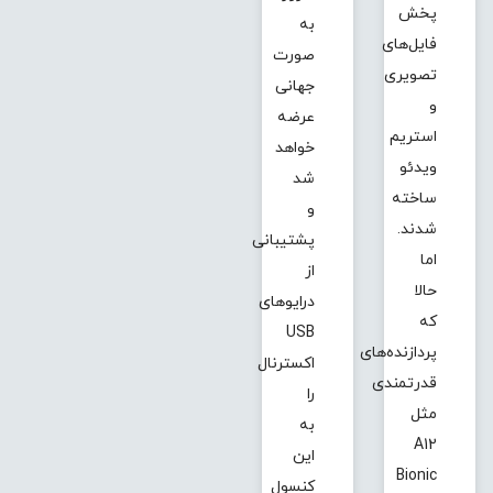
پخش
به
فایل‌های
صورت
تصویری
جهانی
و
عرضه
استریم
خواهد
ویدئو
شد
ساخته
و
شدند.
پشتیبانی
اما
از
حالا
درایوهای
که
USB
پردازنده‌های
اکسترنال
قدرتمندی
را
مثل
به
A12
این
Bionic
کنسول