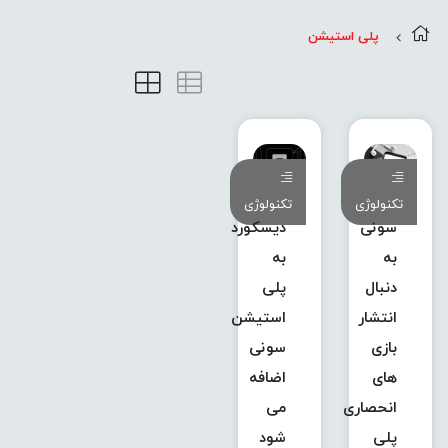
پلی استیشن
تکنولوژی
تکنولوژی
سونی
دیسکورد
به
به
دنبال
پلی
انتشار
استیشن
بازی
سونی
های
اضافه
انحصاری
می
پلی
شود