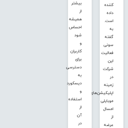
بیشتر
کننده
از
داده
همیشه
است.
احساس
به
شود
گفته
و
سونی
کاربران
فعالیت
برای
این
دسترسی
شرکت
به
در
دیسکورد
زمینه
و
اپلیکیشن‌های
استفاده
موبایلی
از
امسال
آن
از
در
عرضه