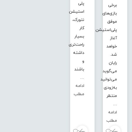
پلی
برخی
استیشن
بازی‌های
نتورک،
موفق
کار
پلی‌استیشن
بسیار
آغاز
راحت‌تری
خواهد
داشته
شد.
و
رایان
باشند
می‌گوید
…
می‌توانید
ادامه
به‌زودی
مطلب
منتظر
…
ادامه
مطلب