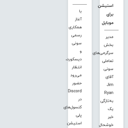
استیشن
با
برای
آغاز
موبایل
همکاری
رسمی
مدیر
سونی
بخش
و
سرگرمی‌های
دیسکورد،
تعاملی
انتظار
سونی
می‌رود
آقای
حضور
Jim
Discord
Ryan
در
به‌تازگی
کنسول‌های
یک
پلی
خبر
استیشن
خوشحال