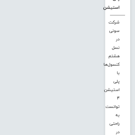
استیشن
شرکت
سونی
در
نسل
هشتم
کنسول‌ها
با
پلی
استیشن
4
توانست
به
راحتی
در