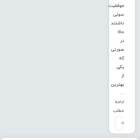
موفقیت
سونی
داشتند.
حالا
در
صورتی
که
یکی
از
بهترین
…
ادامه
مطلب
0