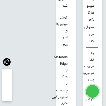
موتو
شد
G51
گوشی
5G
موتورولا
معرفی
اج
می
اس
کند
پرو
–
به
Motorola
نظر
Edge
می‌رسد
S
موتورولا
Pro
پس
با
از
چیپست
معرفی
اسنپدراگون
گوشی
۸۷۰،