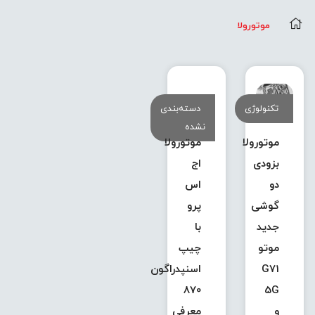
موتورولا
تکنولوژی
دسته‌بندی
نشده
موتورولا
موتورولا
بزودی
اج
دو
اس
گوشی
پرو
جدید
با
موتو
چیپ
G71
اسنپدراگون
870
5G
و
معرفی