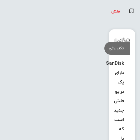
فلش
تکنولوژی
SanDisk
دارای
یک
درایو
فلش
جدید
است
که
با