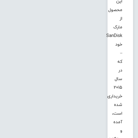
این
محصول
از
مارک
SanDisk
خود
–
که
در
سال
2015
خریداری
شده
است،
آمده
و