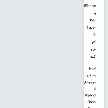
iPhone
و
USB
Type-
C
کار
می
کند
امروز
وسترن
دیجیتال
از
iXpand
Flash