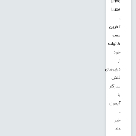
Drive
Luxe
،
آخرین
عضو
خانواده
خود
از
درایوهای
فلش
سازگار
با
آیفون
،
خبر
داد.