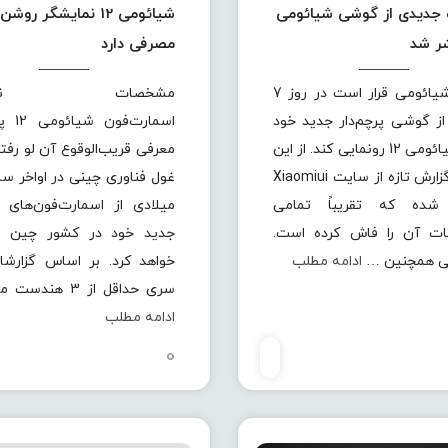
 جدیدی از گوشی شیائومی
شیائومی 12 نمایشگر رو
مصرفی دارد
شرکت شیائومی قرار است در روز 7
مشخصات نمایش
از گوشی پرچم‌دار جدید خود
اسمارت‌ف
یعنی شیائومی 12 رونمایی کند. از این
معرفی قریب‌الوقوع آن لو رفت
رو یک گزارش تازه از سایت Xiaomiui
غول فناوری چینی در اواخر سا
شده که تقریباً تمامی
میلادی از اسمارت‌فون‌های پر
ت آن را فاش کرده است.
جدید خود در کشور چین رو
ی همچنین …
ادامه مطلب
خواهد کرد. بر اساس گزارشا
سری حداقل از 3 هندست ممتاز …
ادامه مطلب
0