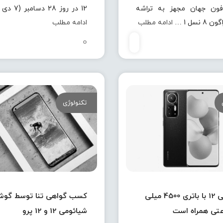
فون جهان مجهز به تراشه
12 در روز 28 دسامبر (7 دی ماه) …
 نسل 1 …
ادامه مطلب
ادامه مطلب
0
تکنولوژی
شیائومی 12 با باتری 4500 میلی
کسب گواهی تنا توسط گوش
عتی همراه است
شیائومی 12 و 12 پرو