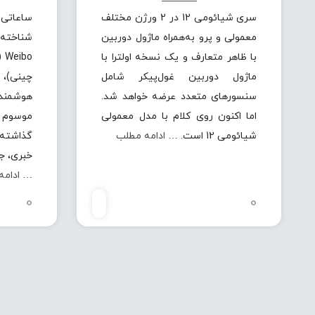
سری شیائومی 12 در 2 ورژن مختلف
ساعات
معمولی و پرو به‌همراه ماژول دوربین
شناخته
با ظاهر متعارف و یک نسخه اولترا با
bo
ماژول دوربین غول‌پیکر شامل
چینی)،
سنسورهای متعدد عرضه خواهد شد.
هوشمند
اما اکنون روی کلام با مدل معمولی
شیائومی 12 است. …
ادامه مطلب
گذاشته 
خبری، جد
…
ادامه
0
0