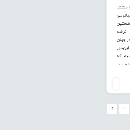
ا منتشر
ائومی
1 پرو نخستین
تراشه‌
‌دار اسنپ‌دراگون 8 Gen1 در جهان
این‌طور
نیم که
 مطلب
2