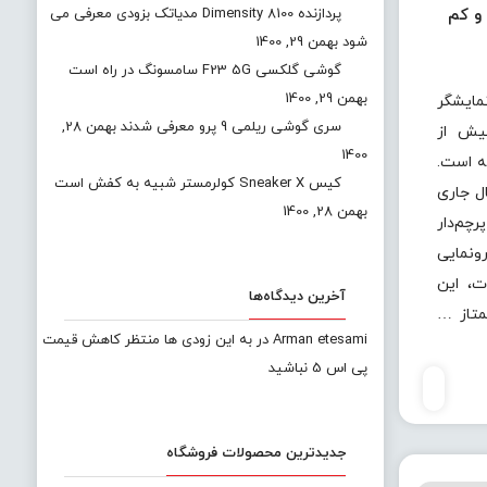
پردازنده Dimensity 8100 مدیاتک بزودی معرفی می
شن و کم
شود
بهمن 29, 1400
گوشی گلکسی F23 5G سامسونگ در راه است
بهمن 29, 1400
گر
سری گوشی ریلمی 9 پرو معرفی شدند
بهمن 28,
ون شیائومی 12 پیش از
1400
ه است.
کیس Sneaker X کولرمستر شبیه به کفش است
ل جاری
بهمن 28, 1400
چم‌دار
نمایی
ت، این
آخرین دیدگاه‌ها
Arman etesami
در
به این زودی ها منتظر کاهش قیمت
پی اس 5 نباشید
جدیدترین محصولات فروشگاه