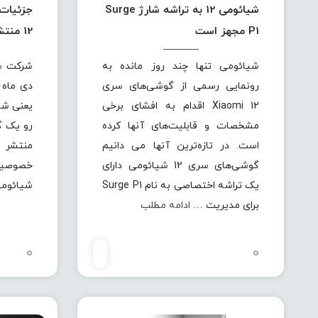
شیائومی 12 به تراشه شارژ Surge
جزئیات
P1 مجهز است
12 منتشر شد
شیائومی تنها چند روز مانده به
رونمایی رسمی از گوشی‌های سری
دی ماه 
Xiaomi 12 اقدام به افشای برخی
مشخصات و قابلیت‌های آنها کرده
است. در تازه‌ترین آنها می دانیم
منتشر 
گوشی‌های سری 12 شیائومی دارای
خصوصیا
یک تراشه اختصاصی به نام Surge P1
شیائوم
برای مدیریت …
ادامه مطلب
0
0