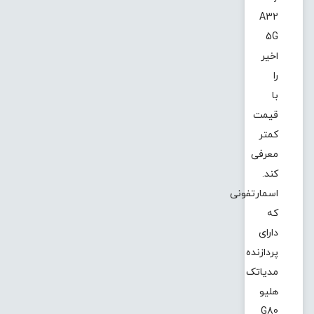
A32
5G
اخیر
را
با
قیمت
کمتر
معرفی
کند.
اسمارتفونی
که
دارای
پردازنده
مدیاتک
هلیو
G80