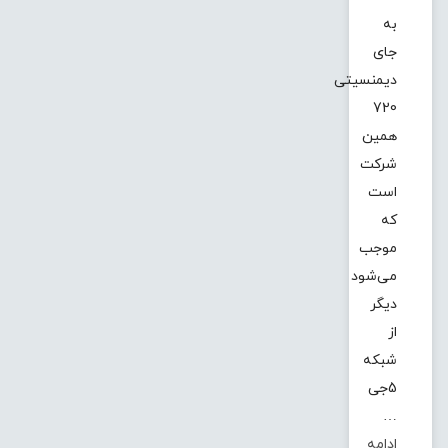
به
جای
دیمنسیتی
720
همین
شرکت
است
که
موجب
می‌شود
دیگر
از
شبکه
5جی
…
ادامه