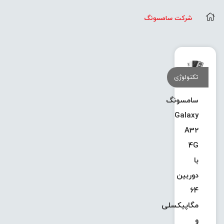
شرکت سامسونگ
تکنولوژی
سامسونگ
Galaxy
A32
4G
با
دوربین
64
مگاپیکسلی
و