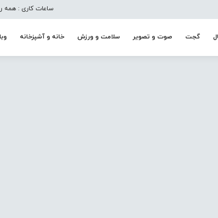
ساعات کاری : همه روزه به جز تعط
ل
گجت
صوت و تصویر
سلامت و ورزش
خانه و آشپزخانه
وبل