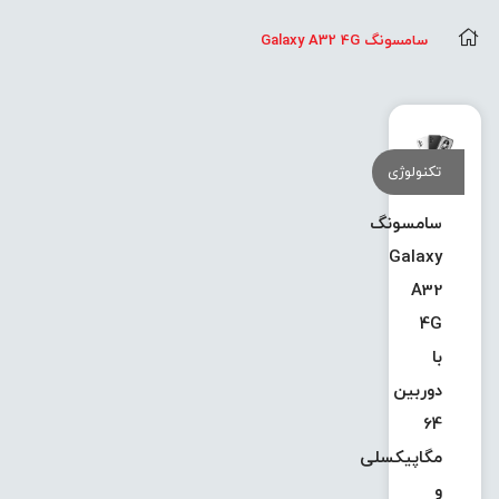
سامسونگ Galaxy A32 4G
تکنولوژی
سامسونگ
Galaxy
A32
4G
با
دوربین
64
مگاپیکسلی
و