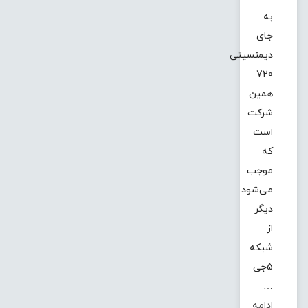
به
جای
دیمنسیتی
720
همین
شرکت
است
که
موجب
می‌شود
دیگر
از
شبکه
5جی
…
ادامه