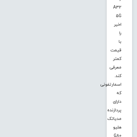
A32
5G
اخیر
را
با
قیمت
کمتر
معرفی
کند.
اسمارتفونی
که
دارای
پردازنده
مدیاتک
هلیو
G80