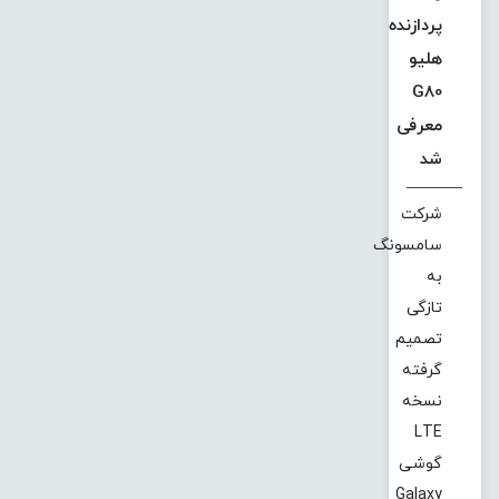
پردازنده
هلیو
G80
معرفی
شد
شرکت
سامسونگ
به
تازگی
تصمیم
گرفته
نسخه
LTE
گوشی
Galaxy