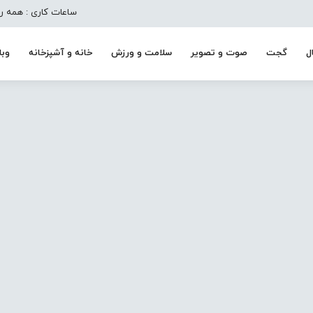
ساعات کاری : همه روزه به جز تعط
ل
گجت
صوت و تصویر
سلامت و ورزش
خانه و آشپزخانه
وبل