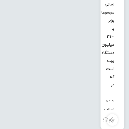
زمانی
مجموعا
برابر
با
340
میلیون
دستگاه
بوده
است
که
در
…
ادامه
مطلب
0