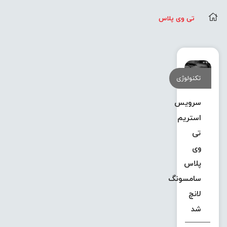
تی وی پلاس
تکنولوژی
سرویس
استریم
تی
وی
پلاس
سامسونگ
لانچ
شد