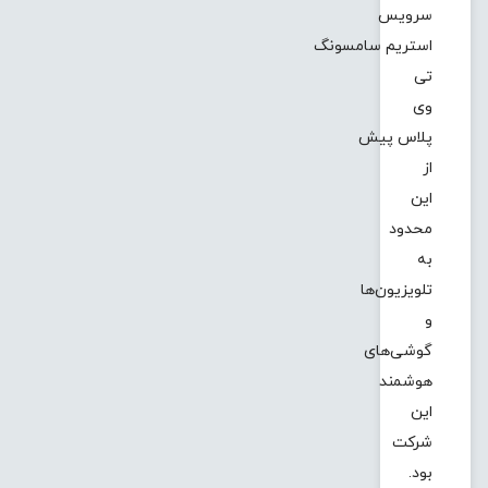
سرویس
استریم سامسونگ
تی
وی
پلاس پیش
از
این
محدود
به
تلویزیون‌ها
و
گوشی‌های
هوشمند
این
شرکت
بود.