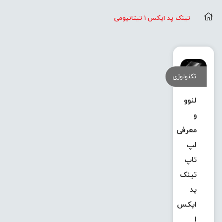
تینک پد ایکس 1 تیتانیومی
تکنولوژی
لنوو
و
معرفی
لپ
تاپ
تینک
پد
ایکس
1