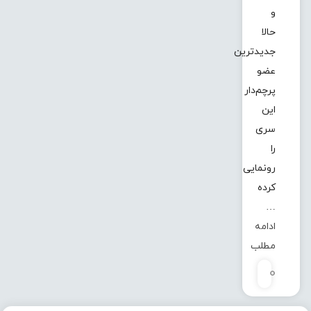
و
حالا
جدیدترین
عضو
پرچم‌دار
این
سری
را
رونمایی
کرده
…
ادامه
مطلب
0