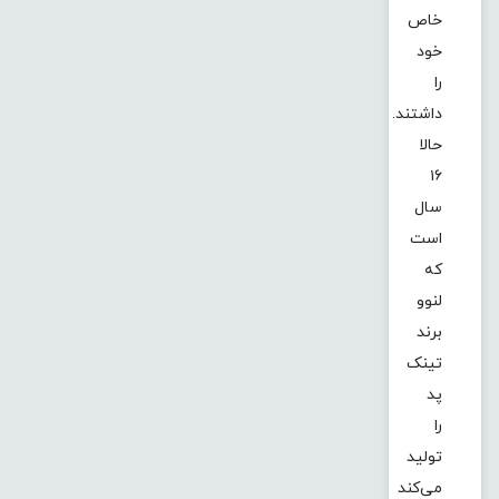
خاص
خود
را
داشتند.
حالا
۱۶
سال
است
که
لنوو
برند
تینک
پد
را
تولید
می‌کند