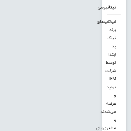
تیتانیومی
لپ‌تاپ‌های
برند
تینک
پد
ابتدا
توسط
شرکت
IBM
تولید
و
عرضه
می‌شدند
و
مشتری‌های