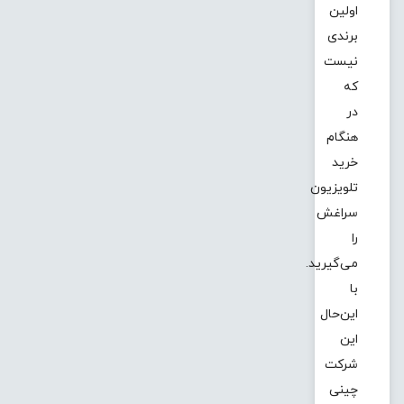
اولین
برندی
نیست
که
در
هنگام
خرید
تلویزیون
سراغش
را
می‌گیرید.
با
این‌حال
این
شرکت
چینی