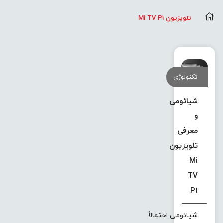
تلویزیون Mi TV P1
تکنولوژی
شیائومی
و
معرفی
تلویزیون
Mi
TV
P1
شیائومی احتمالاً