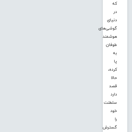
که
در
دنیای
گوشی‌های
هوشمند
طوفان
به
پا
کرده،
حالا
قصد
دارد
سلطنت
خود
را
گسترش