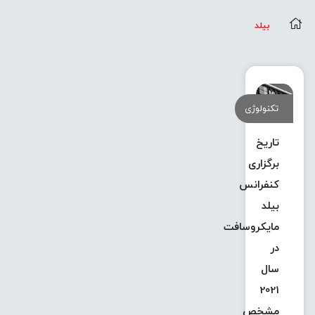
بیلد
تکنولوژی
تاریخ
برگزاری
کنفرانس
بیلد
مایکروسافت
در
سال
2021
مشخص