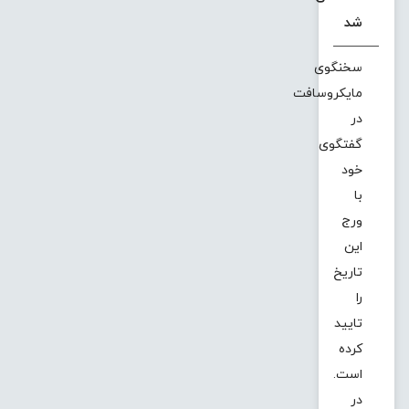
شد
سخنگوی
مایکروسافت
در
گفتگوی
خود
با
ورج
این
تاریخ
را
تایید
کرده
است.
در