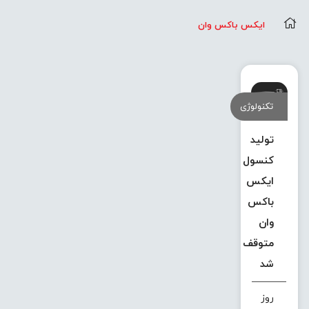
ایکس باکس وان
تکنولوژی
تولید
کنسول
ایکس
باکس
وان
متوقف
شد
روز