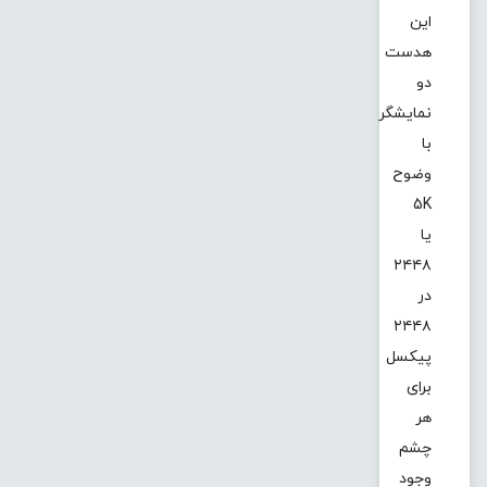
این
هدست
دو
نمایشگر
با
وضوح
5K
یا
۲۴۴۸
در
۲۴۴۸
پیکسل
برای
هر
چشم
وجود