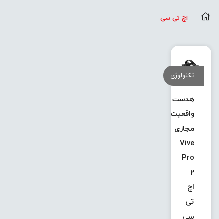
اچ تی سی
تکنولوژی
هدست
واقعیت
مجازی
Vive
Pro
2
اچ
تی
سی