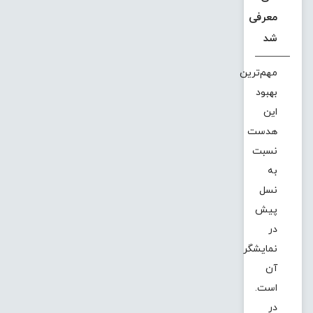
معرفی
شد
مهم‌ترین
بهبود
این
هدست
نسبت
به
نسل
پیش
در
نمایشگر
آن
است.
در