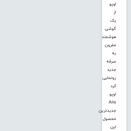
اوپو
از
یک
گوشی
هوشمند
مقرون
به
صرفه
جدید
رونمایی
کرد.
اوپو
A11s
جدیدترین
محصول
این