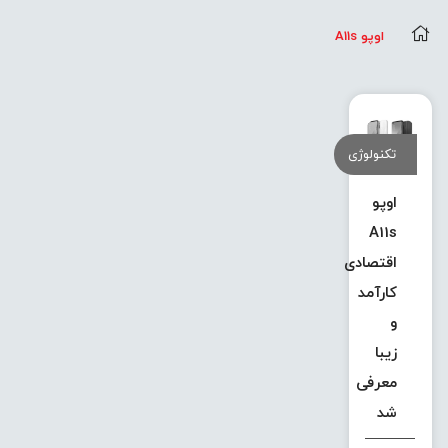
اوپو A11s
تکنولوژی
اوپو
A11s
اقتصادی
کارآمد
و
زیبا
معرفی
شد