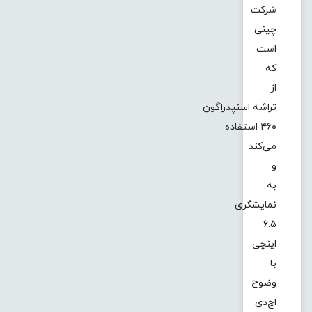
شرکت
چینی
است
که
از
تراشه اسنپدراگون
۴۶۰ استفاده
می‌کند
و
به
نمایشگری
۶.۵
اینچی
با
وضوح
اچ‌دی