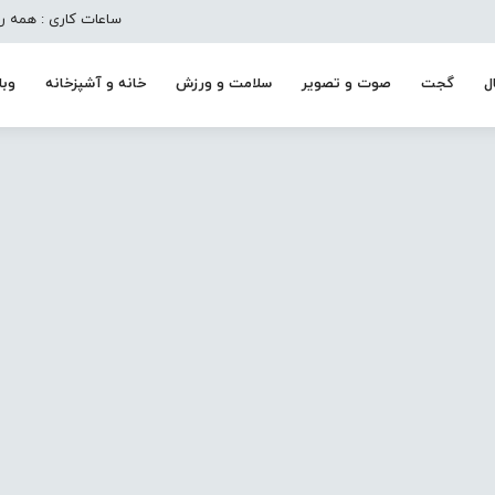
ساعات کاری : همه روزه به جز تعط
ل
گجت
صوت و تصویر
سلامت و ورزش
خانه و آشپزخانه
وبل