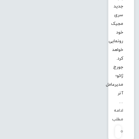
جدید
سری
مجیک
خود
رونمایی
خواهد
کرد.
جورج
ژائو؛
مدیرعامل
آنر
…
ادامه
مطلب
0