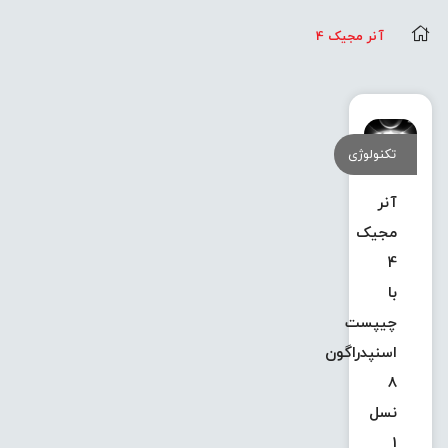
آنر مجیک 4
تکنولوژی
آنر
مجیک
4
با
چیپست
اسنپدراگون
8
نسل
1