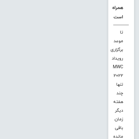
همراه
است
تا
موعد
برگزاری
رویداد
MWC
2022
تنها
چند
هفته
دیگر
زمان
باقی
مانده