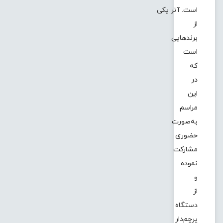
است. آنر یکی
از
برندهایی
است
که
در
این
مراسم
به‌صورت
حضوری
مشارکت
نموده
و
از
دستگاه
پرچم‌دار