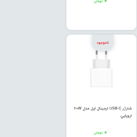
۰
تومان
شارژر USB-C ارجینال اپل مدل 20W
اروپايي
۰
تومان