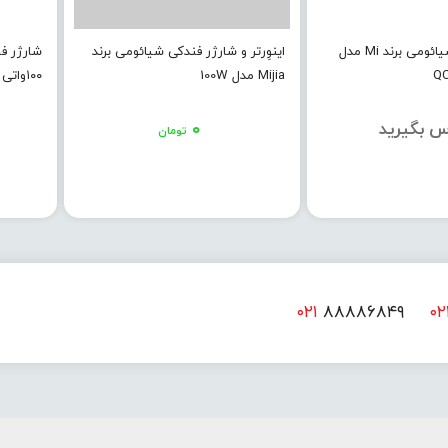
شارژر فندکی شیائومی برند Mi مدل
اینوِرتر و شارژر فندکی شیائومی برند
QC
Mijia مدل 100W
۱۰۰واتی 1A1C
س بگیرید
۰
تومان
۰۲۱
۸۸۸۸۶۸۴۹
۰۲